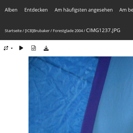
Alben
Entdecken
Am häufigsten angesehen
Am be
CIMG1237.JPG
Startseite
/
[ICB]Brubaker
/
Forestglade 2004
/